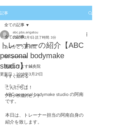
記事
全ての記事
abc.pbs.arigatou
全ての記事
2017年12月1日
読了時間: 3分
トレーナーの紹介【ABC
ありがとう整骨院
personal bodymake
ABCpersonal
studio】
感謝してます鍼灸院
更新日：
2018年3月21日
今すぐ始める
コミュニティ
こんにちは！
ABC personal bodymake studio の阿南
ブログ作成のヒント
です。
本日は、トレーナー担当の阿南自身の
紹介を致します。