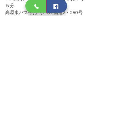
５分
高屋東バス停(宇野バス 国道2・250号
線)徒歩７分
TEL 086-237-9337
◇営業時間
　10:00～12:00、15:00～21:00（最終受
付 20:00）
◇定休日
毎週日曜日、祝祭日、隔週土曜日
　※その他、外部指導などで変更の場
合があります。
岡山市、中区で
ボディメイク・ダイエット、パフォー
マンスアップ
健康・体力の維持・増進に関してお悩