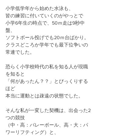
小学低学年から始めた水泳も、
皆の練習に付いていくのがやっとで
小学6年生の時点で、50ｍ走は9秒中
盤、
ソフトボール投げでも20ｍ台ばかり。
クラスどころか学年でも最下位争いの
常連でした。
恐らく小学校時代の私を知る人が現職
を知ると
「何があったん？？」とびっくりする
ほど
本当に運動とは疎遠の状態でした。
そんな私が一変した契機は、出会った2
つの競技
（中・高：バレーボール、高・大：パ
ワーリフティング）と、