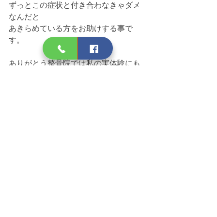
ずっとこの症状と付き合わなきゃダメ
なんだと
あきらめている方をお助けする事で
す。
ありがとう整骨院では私の実体験にも
とづいて、
日々研究を重ねた治療法により、繰り
返しの症状の方はもちろん、
仕事や育児などで姿勢や体のバランス
に問題が
おきてしまった方を根本から整えて、
どこも痛くない、
どこもつらくない、快適な生活が過ご
せるようになる治療を行っています。
最後まで聞いて頂いてありがとうござ
いました。