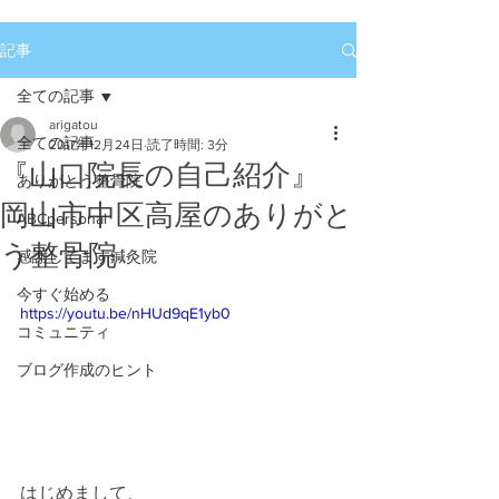
記事
全ての記事
arigatou
全ての記事
2017年12月24日
読了時間: 3分
『山口院長の自己紹介』
ありがとう整骨院
岡山市中区高屋のありがと
ABCpersonal
う整骨院
感謝してます鍼灸院
今すぐ始める
https://youtu.be/nHUd9qE1yb0
コミュニティ
ブログ作成のヒント
はじめまして、