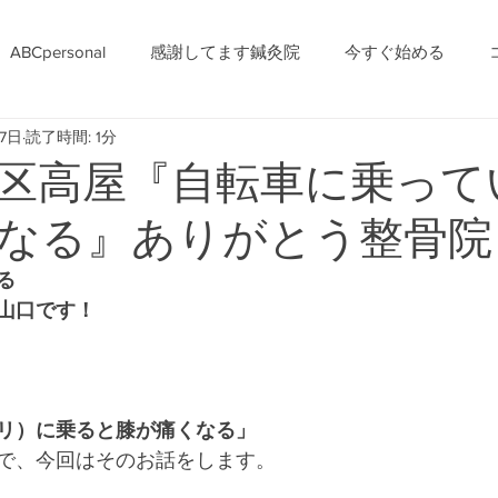
ABCpersonal
感謝してます鍼灸院
今すぐ始める
17日
読了時間: 1分
区高屋『自転車に乗って
なる』ありがとう整骨院
る
山口です！
リ）に乗ると膝が痛くなる」
で、今回はそのお話をします。