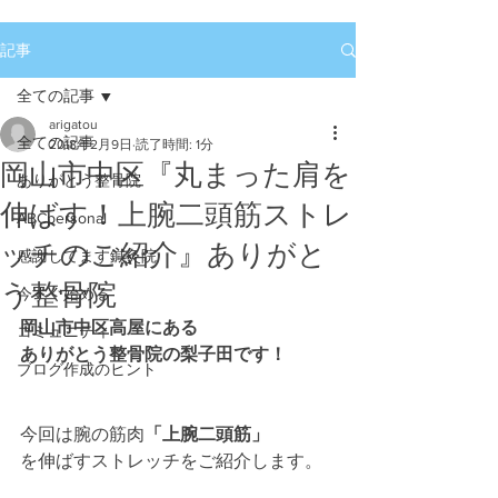
記事
全ての記事
arigatou
全ての記事
2018年2月9日
読了時間: 1分
岡山市中区『丸まった肩を
ありがとう整骨院
伸ばす！上腕二頭筋ストレ
ABCpersonal
ッチのご紹介』ありがと
感謝してます鍼灸院
う整骨院
今すぐ始める
岡山市中区高屋にある
コミュニティ
ありがとう整骨院の梨子田です！
ブログ作成のヒント
今回は腕の筋肉
「上腕二頭筋」
を伸ばすストレッチをご紹介します。