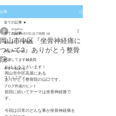
記事
全ての記事
arigatou
全ての記事
2018年4月17日
読了時間: 1分
岡山市中区『坐骨神経痛に
ありがとう整骨院
ついて2』ありがとう整骨
ABCpersonal
院
感謝してます鍼灸院
おはようございます！
今すぐ始める
岡山市中区高屋にある
コミュニティ
ありがとう整骨院の山口です。
ブログ作成のヒント
前回に続いてテーマは坐骨神経痛で
す。
今回は日常のどんな事が坐骨神経痛を