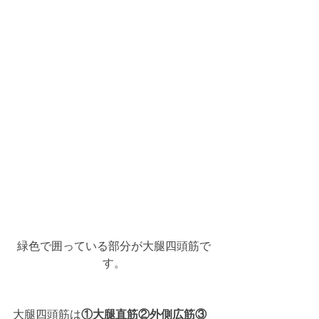
緑色で囲っている部分が大腿四頭筋で
す。
大腿四頭筋は
①大腿直筋②外側広筋③