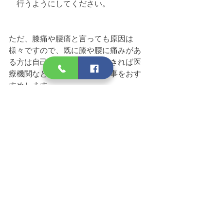
　行うようにしてください。
ただ、膝痛や腰痛と言っても原因は
様々ですので、既に膝や腰に痛みがあ
る方は自己判断はせずに、できれば医
療機関などで一度診てもらう事をおす
すめします。
今回は以上となります。
ご覧いただきありがとうございまし
た。
#ありがとう整骨院
#岡山市中区
#整骨
院
#大腿四頭筋
#ストレッチ
#膝の痛み
#腰痛
#反り腰
#骨盤の傾き
#猫背
ありがとう整骨院