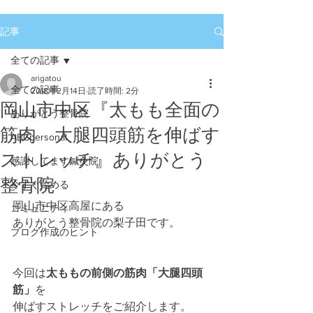
記事
全ての記事
arigatou
全ての記事
2018年2月14日
読了時間: 2分
岡山市中区『太もも全面の
ありがとう整骨院
筋肉 大腿四頭筋を伸ばす
ABCpersonal
ストレッチ』ありがとう
感謝してます鍼灸院
整骨院
今すぐ始める
岡山市中区高屋にある
コミュニティ
ありがとう整骨院の梨子田です。
ブログ作成のヒント
今回は
太ももの前側の筋肉「大腿四頭
筋」
を
伸ばすストレッチをご紹介します。