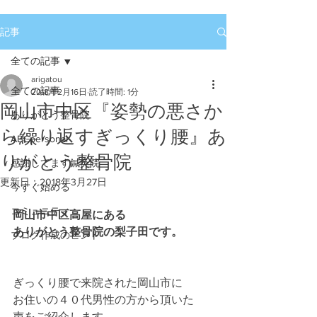
記事
全ての記事
arigatou
全ての記事
2018年2月16日
読了時間: 1分
岡山市中区『姿勢の悪さか
ありがとう整骨院
ら繰り返すぎっくり腰』あ
ABCpersonal
りがとう整骨院
感謝してます鍼灸院
更新日：
2018年3月27日
今すぐ始める
コミュニティ
岡山市中区高屋にある
ありがとう整骨院の梨子田です。
ブログ作成のヒント
ぎっくり腰で来院された岡山市に
お住いの４０代男性の方から頂いた
声をご紹介します。