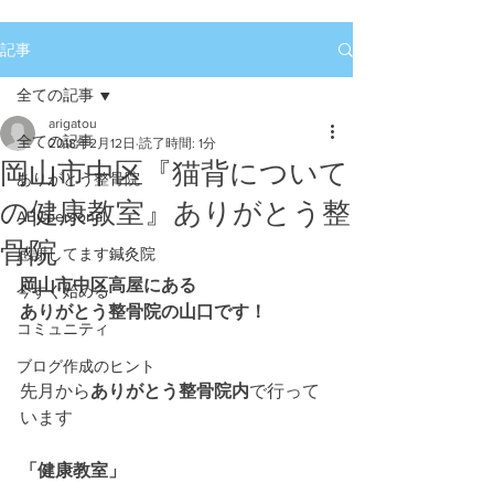
記事
全ての記事
arigatou
全ての記事
2018年2月12日
読了時間: 1分
岡山市中区『猫背について
ありがとう整骨院
の健康教室』ありがとう整
ABCpersonal
骨院
感謝してます鍼灸院
岡山市中区高屋にある
今すぐ始める
ありがとう整骨院の山口です！
コミュニティ
ブログ作成のヒント
先月から
ありがとう整骨院内
で行って
います
「健康教室」