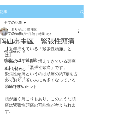
記事
全ての記事
ありがとう整骨院
全ての記事
2018年3月11日
読了時間: 3分
岡山市中区 緊張性頭痛
ありがとう整骨院
【近年増えている「緊張性頭痛」と
ABCpersonal
は】
感謝してます鍼灸院
頭痛の中でも近年増えてきている頭痛
といえば、「緊張性頭痛」です。
今すぐ始める
緊張性頭痛というのは頭痛の約7割を占
コミュニティ
めており、若い人にも多くなっている
頭痛です。
ブログ作成のヒント
頭が痛く肩こりもあり、このような頭
痛は緊張性頭痛の可能性が考えられま
す。