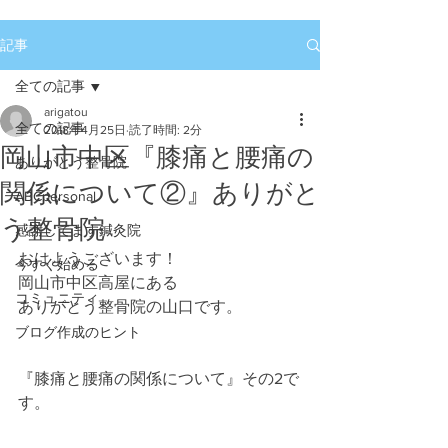
記事
全ての記事
arigatou
全ての記事
2018年4月25日
読了時間: 2分
岡山市中区『膝痛と腰痛の
ありがとう整骨院
関係について②』ありがと
ABCpersonal
う整骨院
感謝してます鍼灸院
おはようございます！
今すぐ始める
岡山市中区高屋にある
コミュニティ
ありがとう整骨院の山口です。
ブログ作成のヒント
『膝痛と腰痛の関係について』その2で
す。