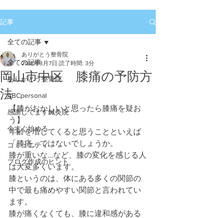
記事
全ての記事
ありがとう整骨院
全ての記事
2018年3月7日
読了時間: 3分
岡山市中区 膝痛の予防方
ありがとう整骨院
法
ABCpersonal
【膝がおかしいと思ったら膝痛を疑お
感謝してます鍼灸院
う】
今すぐ始める
年齢を増してくると思うことといえば
「膝痛」ではないでしょうか。
コミュニティ
膝が重いな…など、膝の変化を感じる人
ブログ作成のヒント
は大変多くいます。
膝というのは、体にある多くの関節の
中で最も痛めやすい関節と言われてい
ます。
膝が痛くなくても、膝に違和感がある