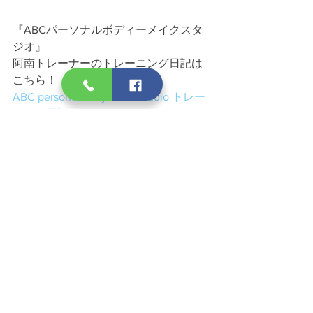
『ABCパーソナルボディーメイクスタ
ジオ』
阿南トレーナーのトレーニング日記は
こちら！
ABC personal body make studio トレー
ニング日記
ありがとう整骨院
すべて表示
最新記事