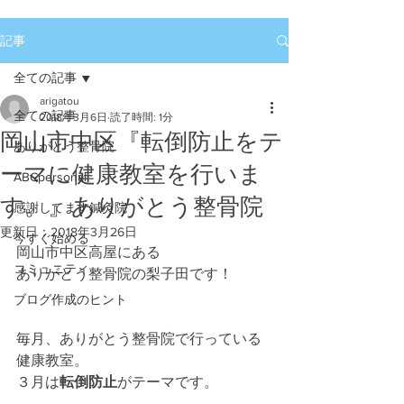
記事
全ての記事
arigatou
全ての記事
2018年3月6日
読了時間: 1分
岡山市中区『転倒防止をテ
ありがとう整骨院
ーマに健康教室を行いま
ABCpersonal
す。』ありがとう整骨院
感謝してます鍼灸院
更新日：
2018年3月26日
今すぐ始める
岡山市中区高屋にある
コミュニティ
ありがとう整骨院の梨子田です！
ブログ作成のヒント
毎月、ありがとう整骨院で行っている
健康教室。
３月は
転倒防止
がテーマです。