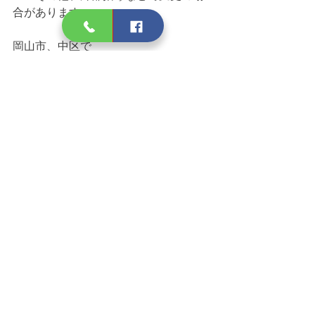
合があります。
岡山市、中区で
ボディメイク・ダイエット、パフォー
マンスアップ
健康・体力の維持・増進に関してお悩
みなら
ABC personal bodymake studio まで
ホームページ
　→ 
https://www.arigatou49.com/abc-
personal-bodymake-studio
Facebook
　→ 
https://www.facebook.com/ABCpbs/
～～～～～～～～～～～～～～～～～
～～～
ABCpersonal