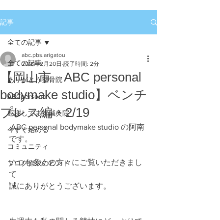
記事
全ての記事
abc.pbs.arigatou
全ての記事
2018年2月20日
読了時間: 2分
【岡山市 ABC personal
ありがとう整骨院
bodymake studio】ベンチ
ABCpersonal
プレス編・2/19
感謝してます鍼灸院
 ABC personal bodymake studio の阿南
今すぐ始める
です。
コミュニティ
いつも多くの方々にご覧いただきまし
ブログ作成のヒント
て
誠にありがとうございます。