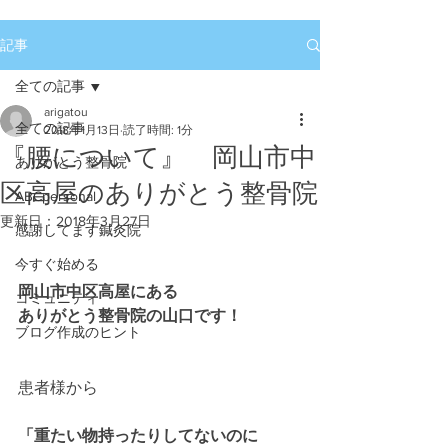
記事
全ての記事
arigatou
全ての記事
2018年1月13日
読了時間: 1分
『腰について』 岡山市中
ありがとう整骨院
区高屋のありがとう整骨院
ABCpersonal
更新日：
2018年3月27日
感謝してます鍼灸院
今すぐ始める
岡山市中区高屋にある
コミュニティ
ありがとう整骨院の山口です！
ブログ作成のヒント
患者様から
「重たい物持ったりしてないのに