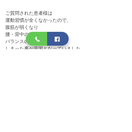
ご質問された患者様は
運動習慣が全くなかったので、
腹筋が弱くなり
腰・背中の筋肉が固くなった
バランスの悪い姿勢になって
しまった事が原因となっていました。
自分もそうかもしれない．．．
と思い当たる方はご注意下さい。
＃ありがとう整骨院　＃岡山市中区　
＃整骨院　＃腰痛　＃デスクワーク　
＃腹筋　＃運動習慣なし　＃バランス
の悪い姿勢　＃血流　＃疲れやすい
ありがとう整骨院