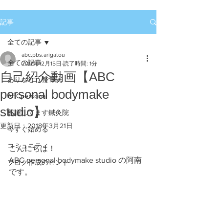
記事
全ての記事
abc.pbs.arigatou
全ての記事
2017年12月15日
読了時間: 1分
自己紹介動画【ABC
ありがとう整骨院
personal bodymake
ABCpersonal
studio】
感謝してます鍼灸院
更新日：
2018年3月21日
今すぐ始める
コミュニティ
こんにちは！
ABC personal bodymake studio の阿南
ブログ作成のヒント
です。