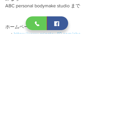
ABC personal bodymake studio まで
ホームページ
　→ 
https://www.arigatou49.com/abc-
personal-bodymake-studio
Facebook
　→　
https://www.facebook.com/ABCpbs/
～～～～～～～～～～～～～～～～～
～～～～～～～
ABCpersonal