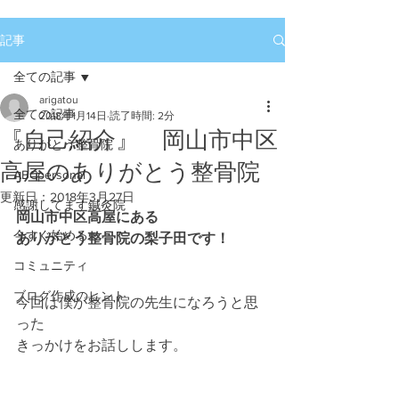
記事
全ての記事
arigatou
全ての記事
2018年1月14日
読了時間: 2分
『自己紹介』 岡山市中区
ありがとう整骨院
高屋のありがとう整骨院
ABCpersonal
更新日：
2018年3月27日
感謝してます鍼灸院
岡山市中区高屋にある
今すぐ始める
ありがとう整骨院の梨子田です！
コミュニティ
ブログ作成のヒント
今回は僕が整骨院の先生になろうと思
った
きっかけをお話しします。