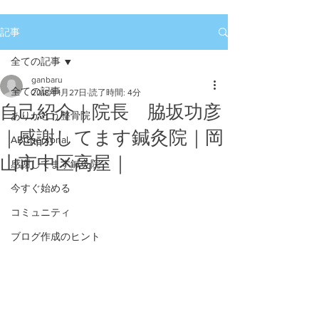
記事
全ての記事
ganbaru
全ての記事
2018年1月27日
読了時間: 4分
自己紹介｜院長 脇坂功彦
ありがとう整骨院
｜感謝してます鍼灸院｜岡
ABCpersonal
山市中区高屋｜
感謝してます鍼灸院
今すぐ始める
コミュニティ
ブログ作成のヒント